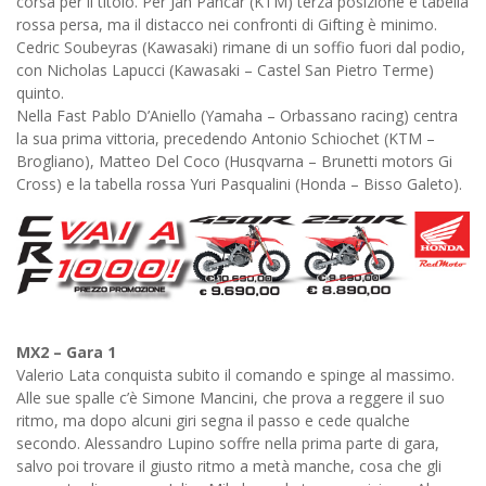
corsa per il titolo. Per Jan Pancar (KTM) terza posizione e tabella
rossa persa, ma il distacco nei confronti di Gifting è minimo.
Cedric Soubeyras (Kawasaki) rimane di un soffio fuori dal podio,
con Nicholas Lapucci (Kawasaki – Castel San Pietro Terme)
quinto.
Nella Fast Pablo D’Aniello (Yamaha – Orbassano racing) centra
la sua prima vittoria, precedendo Antonio Schiochet (KTM –
Brogliano), Matteo Del Coco (Husqvarna – Brunetti motors Gi
Cross) e la tabella rossa Yuri Pasqualini (Honda – Bisso Galeto).
MX2 – Gara 1
Valerio Lata conquista subito il comando e spinge al massimo.
Alle sue spalle c’è Simone Mancini, che prova a reggere il suo
ritmo, ma dopo alcuni giri segna il passo e cede qualche
secondo. Alessandro Lupino soffre nella prima parte di gara,
salvo poi trovare il giusto ritmo a metà manche, cosa che gli