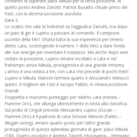
consente di superare Julius Mikula per la terza posizione. Al
quinto posto Andrea Zanotti. Patrick Busatto chiude primo dei
Fast, con la decima posizione assoluta.
Gara 2
Lo scatto che vale la holeshot se l’aggiudica Zanotti, ma dopo
un paio di giri è Lupino a passare al comando. Il campione
uscente della Mx1 sfrutta tutta la sua esperienza per tenersi
dietro Lata, costringendo il numero 1 della Mx2 a dare fondo
alle sue energie per inventare il sorpasso. Ma anche dopo aver
ceduto la posizione, Lupino rimane incollato a Lata e nel
frattempo arriva Mikula, protagonista di una grande rimonta.
L’arrivo è una volata a tre, con Lata che precede di pochi metri
Lupino e Mikula. Mancini termina quarto e Alessandro Manucci
quinto. Il migliore dei Fast è Iacopo Fabbri, in ottava posizione.
Overall
Doppietta e massimo punteggio per Valerio Lata (Honda –
Fiamme Oro), che allunga ulteriormente in testa alla classifica.
Sul podio di Cingoli precede Alessandro Lupino (Ducati –
Fiamme Oro) e il padrone di casa Simone Mancini (Fantic –
Megan racing). Amaro quarto posto per l’altro grande
protagonista di questa splendida giornata di gare: Julius Mikula
(TM). Quinto assoluto è Andrea Zanotti (Husqvarna – Intimiano