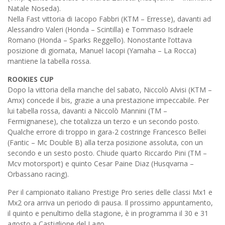
Natale Noseda).
Nella Fast vittoria di Iacopo Fabbri (KTM – Erresse), davanti ad
Alessandro Valeri (Honda – Scintilla) e Tommaso Isdraele
Romano (Honda – Sparks Reggello). Nonostante l’ottava
posizione di giornata, Manuel Iacopi (Yamaha – La Rocca)
mantiene la tabella rossa.
ROOKIES CUP
Dopo la vittoria della manche del sabato, Niccolò Alvisi (KTM –
Amx) concede il bis, grazie a una prestazione impeccabile. Per
lui tabella rossa, davanti a Niccolò Mannini (TM –
Fermignanese), che totalizza un terzo e un secondo posto.
Qualche errore di troppo in gara-2 costringe Francesco Bellei
(Fantic – Mc Double B) alla terza posizione assoluta, con un
secondo e un sesto posto. Chiude quarto Riccardo Pini (TM –
Mcv motorsport) e quinto Cesar Paine Diaz (Husqvarna –
Orbassano racing).
Per il campionato italiano Prestige Pro series delle classi Mx1 e
Mx2 ora arriva un periodo di pausa. Il prossimo appuntamento,
il quinto e penultimo della stagione, è in programma il 30 e 31
agosto a Castiglione del Lago.