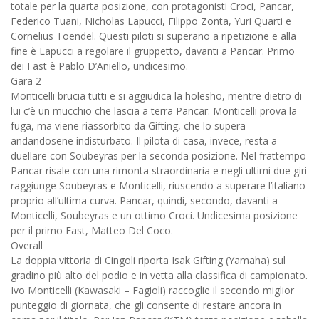
totale per la quarta posizione, con protagonisti Croci, Pancar,
Federico Tuani, Nicholas Lapucci, Filippo Zonta, Yuri Quarti e
Cornelius Toendel. Questi piloti si superano a ripetizione e alla
fine è Lapucci a regolare il gruppetto, davanti a Pancar. Primo
dei Fast è Pablo D’Aniello, undicesimo.
Gara 2
Monticelli brucia tutti e si aggiudica la holesho, mentre dietro di
lui c’è un mucchio che lascia a terra Pancar. Monticelli prova la
fuga, ma viene riassorbito da Gifting, che lo supera
andandosene indisturbato. Il pilota di casa, invece, resta a
duellare con Soubeyras per la seconda posizione. Nel frattempo
Pancar risale con una rimonta straordinaria e negli ultimi due giri
raggiunge Soubeyras e Monticelli, riuscendo a superare l’italiano
proprio all’ultima curva. Pancar, quindi, secondo, davanti a
Monticelli, Soubeyras e un ottimo Croci. Undicesima posizione
per il primo Fast, Matteo Del Coco.
Overall
La doppia vittoria di Cingoli riporta Isak Gifting (Yamaha) sul
gradino più alto del podio e in vetta alla classifica di campionato.
Ivo Monticelli (Kawasaki – Fagioli) raccoglie il secondo miglior
punteggio di giornata, che gli consente di restare ancora in