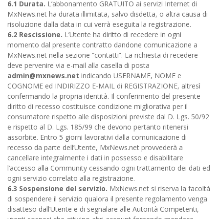
6.1 Durata.
L’abbonamento GRATUITO ai servizi Internet di
MxNews.net ha durata illimitata, salvo disdetta, o altra causa di
risoluzione dalla data in cui verrà eseguita la registrazione.
6.2 Rescissione.
L’Utente ha diritto di recedere in ogni
momento dal presente contratto dandone comunicazione a
MxNews.net nella sezione “contatti”. La richiesta di recedere
deve pervenire via e-mail alla casella di posta
admin@mxnews.net
indicando USERNAME, NOME e
COGNOME ed INDIRIZZO E-MAIL di REGISTRAZIONE, altresì
confermando la propria identità. Il conferimento del presente
diritto di recesso costituisce condizione migliorativa per il
consumatore rispetto alle disposizioni previste dal D. Lgs. 50/92
e rispetto al D. Lgs. 185/99 che devono pertanto ritenersi
assorbite. Entro 5 giorni lavorativi dalla comunicazione di
recesso da parte dell’Utente, MxNews.net provvederà a
cancellare integralmente i dati in possesso e disabilitare
l’accesso alla Community cessando ogni trattamento dei dati ed
ogni servizio correlato alla registrazione.
6.3 Sospensione del servizio.
MxNews.net si riserva la facoltà
di sospendere il servizio qualora il presente regolamento venga
disatteso dall’Utente e di segnalare alle Autorità Competenti,