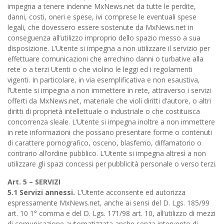
impegna a tenere indenne MxNews.net da tutte le perdite,
danni, costi, oneri e spese, ivi comprese le eventuali spese
legali, che dovessero essere sostenute da MxNews.net in
conseguenza all’utilizzo improprio dello spazio messo a sua
disposizione. L’Utente si impegna a non utilizzare il servizio per
effettuare comunicazioni che arrechino danni o turbative alla
rete o a terzi Utenti o che violino le leggi ed i regolamenti
vigenti. In particolare, in via esemplificativa e non esaustiva,
l’Utente si impegna a non immettere in rete, attraverso i servizi
offerti da MxNews.net, materiale che violi diritti d’autore, o altri
diritti di proprietà intellettuale o industriale o che costituisca
concorrenza sleale. L’Utente si impegna inoltre a non immettere
in rete informazioni che possano presentare forme o contenuti
di carattere pornografico, osceno, blasfemo, diffamatorio o
contrario all’ordine pubblico. L’Utente si impegna altresì a non
utilizzare gli spazi concessi per pubblicità personale o verso terzi.
Art. 5 – SERVIZI
5.1 Servizi annessi.
L’Utente acconsente ed autorizza
espressamente MxNews.net, anche ai sensi del D. Lgs. 185/99
art. 10 1° comma e del D. Lgs. 171/98 art. 10, all’utilizzo di mezzi
di comunicazione automatizzata anche senza intervento di