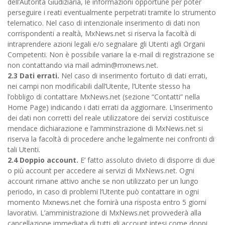
dell’Autorità Giudiziaria, le informazioni opportune per poter
perseguire i reati eventualmente perpetrati tramite lo strumento
telematico. Nel caso di intenzionale inserimento di dati non
corrispondenti a realtà, MxNews.net si riserva la facoltà di
intraprendere azioni legali e/o segnalare gli Utenti agli Organi
Competenti. Non è possibile variare la e-mail di registrazione se
non contattando via mail admin@mxnews.net.
2.3 Dati errati.
Nel caso di inserimento fortuito di dati errati,
nei campi non modificabili dall’Utente, l’Utente stesso ha
l’obbligo di contattare MxNews.net (sezione “Contatti” nella
Home Page) indicando i dati errati da aggiornare. L’inserimento
dei dati non corretti del reale utilizzatore dei servizi costituisce
mendace dichiarazione e l’amminstrazione di MxNews.net si
riserva la facoltà di procedere anche legalmente nei confronti di
tali Utenti.
2.4 Doppio account.
E’ fatto assoluto divieto di disporre di due
o più account per accedere ai servizi di MxNews.net. Ogni
account rimane attivo anche se non utilizzato per un lungo
periodo, in caso di problemi l’Utente può contattare in ogni
momento Mxnews.net che fornirà una risposta entro 5 giorni
lavorativi. L’amministrazione di MxNews.net provvederà alla
cancellazione immediata di tutti gli account intesi come doppi,