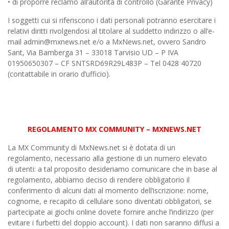
• di proporre reclamo all’autorità di controllo (Garante Privacy)
I soggetti cui si riferiscono i dati personali potranno esercitare i
relativi diritti rivolgendosi al titolare al suddetto indirizzo o all’e-
mail admin@mxnews.net e/o a MxNews.net, ovvero Sandro
Sant, Via Bamberga 31 – 33018 Tarvisio UD – P IVA
01950650307 – CF SNTSRD69R29L483P – Tel 0428 40720
(contattabile in orario d’ufficio).
REGOLAMENTO MX COMMUNITY – MXNEWS.NET
La MX Community di MxNews.net si è dotata di un
regolamento, necessario alla gestione di un numero elevato
di utenti: a tal proposito desideriamo comunicare che in base al
regolamento, abbiamo deciso di rendere obbligatorio il
conferimento di alcuni dati al momento dell’iscrizione: nome,
cognome, e recapito di cellulare sono diventati obbligatori, se
partecipate ai giochi online dovete fornire anche l’indirizzo (per
evitare i furbetti del doppio account). I dati non saranno diffusi a