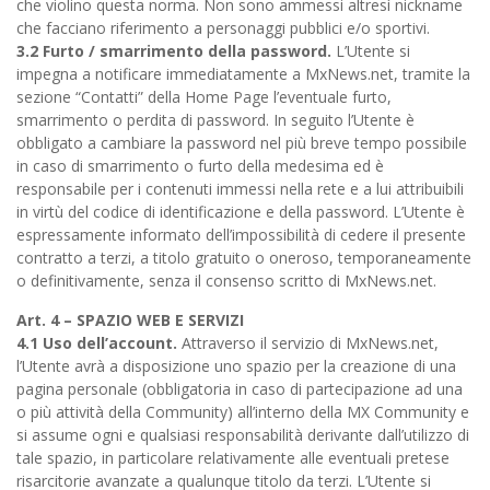
che violino questa norma. Non sono ammessi altresì nickname
che facciano riferimento a personaggi pubblici e/o sportivi.
3.2 Furto / smarrimento della password.
L’Utente si
impegna a notificare immediatamente a MxNews.net, tramite la
sezione “Contatti” della Home Page l’eventuale furto,
smarrimento o perdita di password. In seguito l’Utente è
obbligato a cambiare la password nel più breve tempo possibile
in caso di smarrimento o furto della medesima ed è
responsabile per i contenuti immessi nella rete e a lui attribuibili
in virtù del codice di identificazione e della password. L’Utente è
espressamente informato dell’impossibilità di cedere il presente
contratto a terzi, a titolo gratuito o oneroso, temporaneamente
o definitivamente, senza il consenso scritto di MxNews.net.
Art. 4 – SPAZIO WEB E SERVIZI
4.1 Uso dell’account.
Attraverso il servizio di MxNews.net,
l’Utente avrà a disposizione uno spazio per la creazione di una
pagina personale (obbligatoria in caso di partecipazione ad una
o più attività della Community) all’interno della MX Community e
si assume ogni e qualsiasi responsabilità derivante dall’utilizzo di
tale spazio, in particolare relativamente alle eventuali pretese
risarcitorie avanzate a qualunque titolo da terzi. L’Utente si