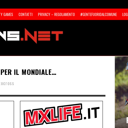
TY GAMES
CONTATTI
PRIVACY – REGOLAMENTO
#GENTEFUORIDALCOMUNE
LOG
 PER IL MONDIALE…
tocross