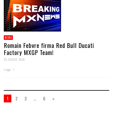
NEWS
Romain Febvre firma Red Bull Ducati
Factory MXGP Team!
23 LUGLIO 2026
Leggi
1
2
3
…
6
»