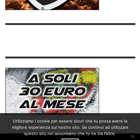
Utilizziamo i cookie per essere sicuri che tu possa avere la
migliore esperienza sul nostro sito. Se continui ad utilizzare
questo sito noi assumiamo che tu ne sia felice.