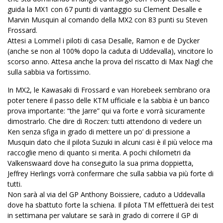
guida
la MX
1 con 67 punti di vantaggio su Clement Desalle e
Marvin Musquin al comando della MX2 con 83 punti su Steven
Frossard.
Attesi a Lommel i piloti di casa Desalle, Ramon e de Dycker
(anche se non al 100% dopo la caduta di Uddevalla), vincitore lo
scorso anno. Attesa anche la prova del riscatto di Max Nagl che
sulla sabbia va fortissimo.
In MX2, le Kawasaki di Frossard e van Horebeek sembrano ora
poter tenere il passo delle KTM ufficiale e la sabbia è un banco
prova importante: “the Jarre” qui va forte e vorrà sicuramente
dimostrarlo. Che dire di Roczen: tutti attendono di vedere un
Ken senza sfiga in grado di mettere un po’ di pressione a
Musquin dato che il pilota Suzuki in alcuni casi è il più veloce ma
raccoglie meno di quanto si merita. A pochi chilometri da
Valkenswaard dove ha conseguito la sua prima doppietta,
Jeffrey Herlings vorrà confermare che sulla sabbia va più forte di
tutti.
Non sarà al via del GP Anthony Boissiere, caduto a Uddevalla
dove ha sbattuto forte la schiena. Il pilota TM effettuerà dei test
in settimana per valutare se sarà in grado di correre il GP di