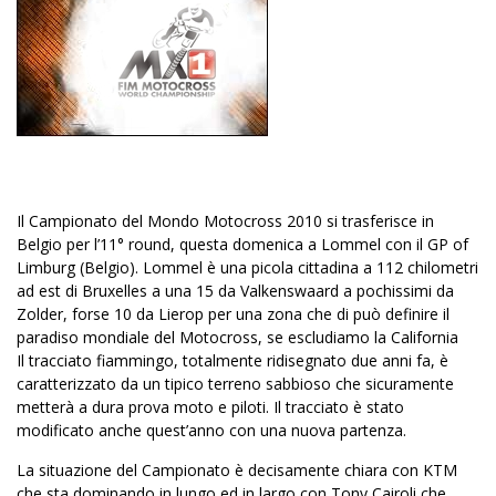
Il Campionato del Mondo Motocross 2010 si trasferisce in
Belgio per l’11° round, questa domenica a Lommel con il GP of
Limburg (Belgio).
Lommel è una picola cittadina a 112 chilometri
ad est di Bruxelles a una 15 da Valkenswaard a pochissimi da
Zolder, forse 10 da Lierop per una zona che di può definire il
paradiso mondiale del Motocross, se escludiamo
la California
Il
tracciato fiammingo, totalmente ridisegnato due anni fa, è
caratterizzato da un tipico terreno sabbioso che sicuramente
metterà a dura prova moto e piloti. Il tracciato è stato
modificato anche quest’anno con una nuova partenza.
La situazione del Campionato è decisamente chiara con KTM
che sta dominando in lungo ed in largo con Tony Cairoli che