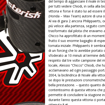
del tempo di agganciare il rivale in 
per tutti vedere Chiodi, in sella alla bi
vittoria e forse è stato lui ad essere 
(Honda – Max Team) autore di una ot
Al via di gara 2 ancora Philippaerts,
più veloce alla partenza, seguito co
trasformato dal pilota che eravamo a
Chicco ha approfittato di un momento 
frutto il suo enorme bagaglio di esper
tornata iniziale. Philippaerts è sembra
di un forcing che lo avrebbe portato 
sfoderato ai 10 minuti al termine del
respinto dal tre volte campione del mon
locale, Alessio “Chicco” Chiodi, che h
acclamavano ad ogni passaggio porta
2004, la bicilindrica di Noale alla vit
se dopo le prestazioni cronometriche 
bella prestazione. – questo quanto di
contentissimo di questa vittoria che 
permette di concludere la stagione in
durante l’anno questa vittoria ci po
ottenuta.&gt