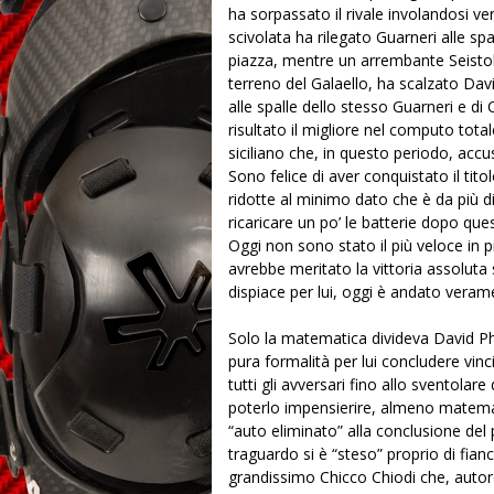
ha sorpassato il rivale involandosi ve
scivolata ha rilegato Guarneri alle s
piazza, mentre un arrembante Seistol
terreno del Galaello, ha scalzato Dav
alle spalle dello stesso Guarneri e di
risultato il migliore nel computo tota
siciliano che, in questo periodo, accu
Sono felice di aver conquistato il t
ridotte al minimo dato che è da più 
ricaricare un po’ le batterie dopo q
Oggi non sono stato il più veloce in
avrebbe meritato la vittoria assoluta
dispiace per lui, oggi è andato verame
Solo la matematica divideva David Phi
pura formalità per lui concludere vinci
tutti gli avversari fino allo sventolar
poterlo impensierire, almeno matemati
“auto eliminato” alla conclusione del 
traguardo si è “steso” proprio di fianco
grandissimo Chicco Chiodi che, autore