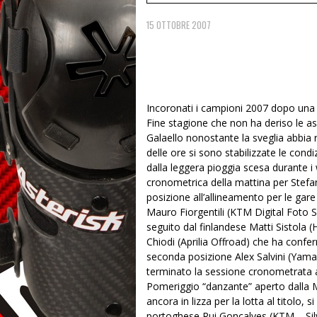
15 OTTOBRE 2007
Incoronati i campioni 2007 dopo una s
Fine stagione che non ha deriso le asp
Galaello nonostante la sveglia abbia 
delle ore si sono stabilizzate le condi
dalla leggera pioggia scesa durante i
cronometrica della mattina per Stefa
posizione all’allineamento per le ga
Mauro Fiorgentili (KTM Digital Foto
seguito dal finlandese Matti Sistola 
Chiodi (Aprilia Offroad) che ha conf
seconda posizione Alex Salvini (Yama
terminato la sessione cronometrata a
Pomeriggio “danzante” aperto dalla MX
ancora in lizza per la lotta al titolo, 
portoghese Rui Goncalves (KTM – Silv