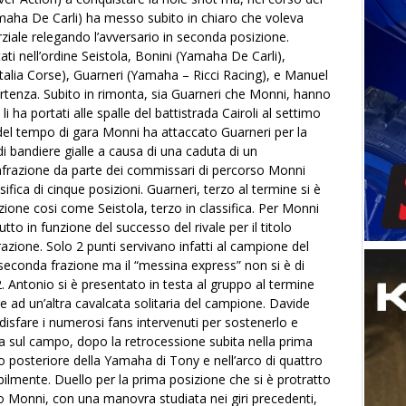
maha De Carli) ha messo subito in chiaro che voleva
rziale relegando l’avversario in seconda posizione.
ati nell’ordine Seistola, Bonini (Yamaha De Carli),
Italia Corse), Guarneri (Yamaha – Ricci Racing), e Manuel
rtenza. Subito in rimonta, sia Guarneri che Monni, hanno
i ha portati alle spalle del battistrada Cairoli al settimo
 del tempo di gara Monni ha attaccato Guarneri per la
 bandiere gialle a causa di una caduta di un
infrazione da parte dei commissari di percorso Monni
ifica di cinque posizioni. Guarneri, terzo al termine si è
zione cosi come Seistola, terzo in classifica. Per Monni
o in funzione del successo del rivale per il titolo
frazione. Solo 2 punti servivano infatti al campione del
 seconda frazione ma il “messina express” non si è di
 Antonio si è presentato in testa al gruppo al termine
e ad un’altra cavalcata solitaria del campione. Davide
sfare i numerosi fans intervenuti per sostenerlo e
ta sul campo, dopo la retrocessione subita nella prima
go posteriore della Yamaha di Tony e nell’arco di quattro
ilmente. Duello per la prima posizione che si è protratto
 Monni, con una manovra studiata nei giri precedenti,