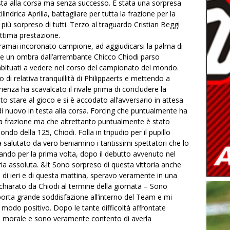
testa alla corsa ma senza successo. È stata una sorpresa
cilindrica Aprilia, battagliare per tutta la frazione per la
il più sorpreso di tutti. Terzo al traguardo Cristian Beggi
tima prestazione.
 oramai incoronato campione, ad aggiudicarsi la palma di
me un ombra dall’arrembante Chicco Chiodi parso
bituati a vedere nel corso del campionato del mondo.
di relativa tranquillità di Philippaerts e mettendo a
ienza ha scavalcato il rivale prima di concludere la
to stare al gioco e si è accodato all’avversario in attesa
di nuovo in testa alla corsa. Forcing che puntualmente ha
la frazione ma che altrettanto puntualmente è stato
do della 125, Chiodi. Folla in tripudio per il pupillo
a salutato da vero beniamino i tantissimi spettatori che lo
ndo per la prima volta, dopo il debutto avvenuto nel
toria assoluta. &lt Sono sorpreso di questa vittoria anche
di ieri e di questa mattina, speravo veramente in una
chiarato da Chiodi al termine della giornata – Sono
porta grande soddisfazione all’interno del Team e mi
 modo positivo. Dopo le tante difficoltà affrontate
rta morale e sono veramente contento di averla