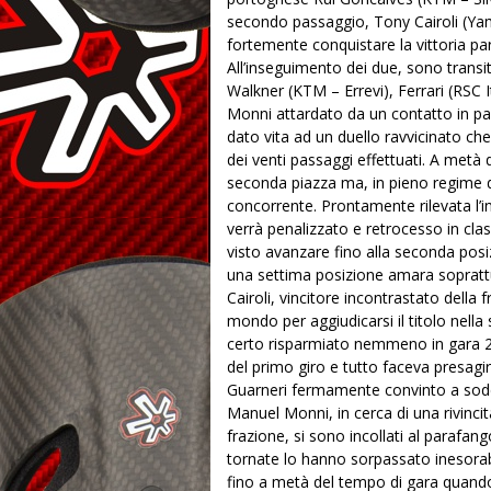
secondo passaggio, Tony Cairoli (Ya
fortemente conquistare la vittoria pa
All’inseguimento dei due, sono transit
Walkner (KTM – Errevi), Ferrari (RSC 
Monni attardato da un contatto in pa
dato vita ad un duello ravvicinato che l
dei venti passaggi effettuati. A metà
seconda piazza ma, in pieno regime di
concorrente. Prontamente rilevata l’
verrà penalizzato e retrocesso in class
visto avanzare fino alla seconda posi
una settima posizione amara soprattutt
Cairoli, vincitore incontrastato della 
mondo per aggiudicarsi il titolo nella
certo risparmiato nemmeno in gara 2.
del primo giro e tutto faceva presagir
Guarneri fermamente convinto a soddi
Manuel Monni, in cerca di una rivinci
frazione, si sono incollati al parafan
tornate lo hanno sorpassato inesorab
fino a metà del tempo di gara quando