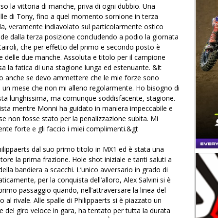
rso la vittoria di manche, priva di ogni dubbio. Una
palle di Tony, fino a quel momento sornione in terza
a, veramente indiavolato sul particolarmente ostico
ide dalla terza posizione concludendo a podio la giornata
 Cairoli, che per effetto del primo e secondo posto è
le delle due manche. Assoluta e titolo per il campione
sa la fatica di una stagione lunga ed estenuante. &lt
itolo anche se devo ammettere che le mie forze sono
di un mese che non mi alleno regolarmente. Ho bisogno di
uesta lunghissima, ma comunque soddisfacente, stagione.
 pista mentre Monni ha guidato in maniera impeccabile e
 se non fosse stato per la penalizzazione subita. Mi
nte forte e gli faccio i miei complimenti.&gt
lippaerts dal suo primo titolo in MX1 ed è stata una
tore la prima frazione. Hole shot iniziale e tanti saluti a
e della bandiera a scacchi. L’unico avversario in grado di
camente, per la conquista dell’alloro, Alex Salvini si è
primo passaggio quando, nell’attraversare la linea del
 al rivale. Alle spalle di Philippaerts si è piazzato un
 del giro veloce in gara, ha tentato per tutta la durata