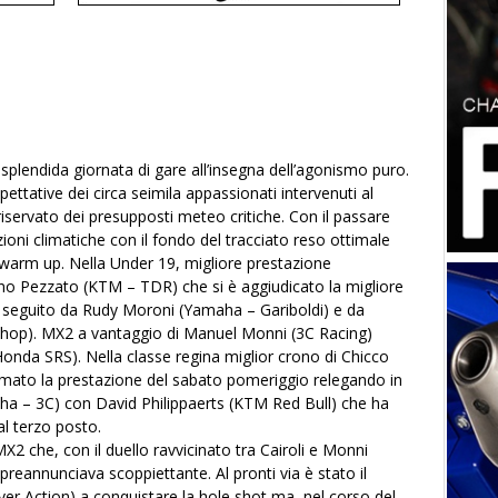
plendida giornata di gare all’insegna dell’agonismo puro.
ettative dei circa seimila appassionati intervenuti al
riservato dei presupposti meteo critiche. Con il passare
zioni climatiche con il fondo del tracciato reso ottimale
 warm up. Nella Under 19, migliore prestazione
no Pezzato (KTM – TDR) che si è aggiudicato la migliore
re seguito da Rudy Moroni (Yamaha – Gariboldi) e da
 Shop). MX2 a vantaggio di Manuel Monni (3C Racing)
(Honda SRS). Nella classe regina miglior crono di Chicco
ermato la prestazione del sabato pomeriggio relegando in
ha – 3C) con David Philippaerts (KTM Red Bull) che ha
l terzo posto.
2 che, con il duello ravvicinato tra Cairoli e Monni
si preannunciava scoppiettante. Al pronti via è stato il
er Action) a conquistare la hole shot ma, nel corso del