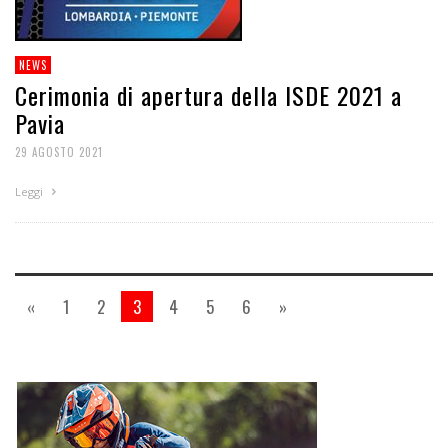
NEWS
Cerimonia di apertura della ISDE 2021 a
Pavia
29 AGOSTO 2021
Leggi
«
1
2
3
4
5
6
»