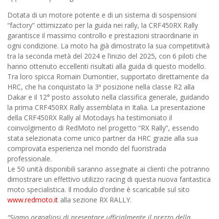
Dotata di un motore potente e di un sistema di sospensioni
“factory” ottimizzato per la guida nei rally, la CRF450RX Rally
garantisce il massimo controllo e prestazioni straordinarie in
ogni condizione. La moto ha già dimostrato la sua competitività
tra la seconda metà del 2024 e l’inizio del 2025, con 6 piloti che
hanno ottenuto eccellenti risultati alla guida di questo modello.
Tra loro spicca Romain Dumontier, supportato direttamente da
HRC, che ha conquistato la 3ª posizione nella classe R2 alla
Dakar e il 12° posto assoluto nella classifica generale, guidando
la prima CRF450RX Rally assemblata in Italia. La presentazione
della CRF450RX Rally al Motodays ha testimoniato il
coinvolgimento di RedMoto nel progetto “RX Rally”, essendo
stata selezionata come unico partner da HRC grazie alla sua
comprovata esperienza nel mondo del fuoristrada
professionale.
Le 50 unità disponibili saranno assegnate ai clienti che potranno
dimostrare un effettivo utilizzo racing di questa nuova fantastica
moto specialistica. Il modulo d’ordine è scaricabile sul sito
www.redmoto.it
alla sezione RX RALLY.
“Siamo orgogliosi di presentare ufficialmente il prezzo della