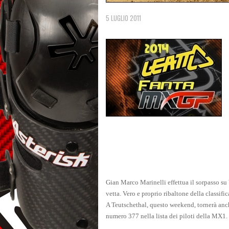
5 LUGLIO 2011
Gian Marco Marinelli effettua il sorpasso s
vetta. Vero e proprio ribaltone della classif
A Teutschethal, questo weekend, tornerà anc
numero 377 nella lista dei piloti della MX1.