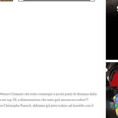
u Werner Clementi che resta comunque a pochi punti di distanza dalla
ica nei top 20, a dimostrazione che tutto può ancora succedere!!!
he Christophe Pourcel, abbiamo già provveduto ad inserirlo con il