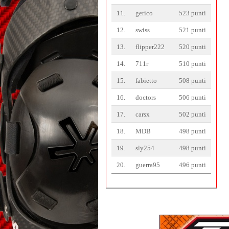
11.
gerico
523 punti
12.
swiss
521 punti
13.
flipper222
520 punti
14.
711r
510 punti
15.
fabietto
508 punti
16.
doctors
506 punti
17.
carsx
502 punti
18.
MDB
498 punti
19.
sly254
498 punti
20.
guerra95
496 punti