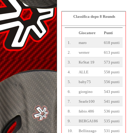
Classifica dopo 8 Rounds
Giocatore
Punti
1.
maro
618 punti
2.
werner
613 punti
3.
KeStat 19
573 punti
4.
ALLE
558 punti
5.
baby75
556 punti
6.
giorgino
543 punti
7.
Searle100
541 punti
8.
fabio.486
536 punti
9.
BERGA186
535 punti
10.
Bellinzago
531 punti