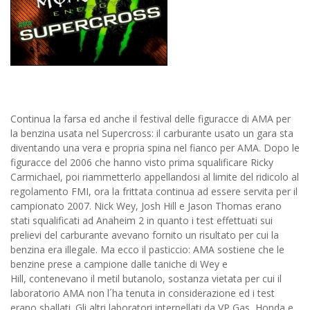
Continua la farsa ed anche il festival delle figuracce di AMA per
la benzina usata nel Supercross: il carburante usato un gara sta
diventando una vera e propria spina nel fianco per AMA. Dopo le
figuracce del 2006 che hanno visto prima squalificare Ricky
Carmichael, poi riammetterlo appellandosi al limite del ridicolo al
regolamento FMI, ora la frittata continua ad essere servita per il
campionato 2007. Nick Wey, Josh Hill e Jason Thomas erano
stati squalificati ad Anaheim 2 in quanto i test effettuati sui
prelievi del carburante avevano fornito un risultato per cui la
benzina era illegale. Ma ecco il pasticcio: AMA sostiene che le
benzine prese a campione dalle taniche di Wey e
Hill, contenevano il metil butanolo, sostanza vietata per cui il
laboratorio AMA non l´ha tenuta in considerazione ed i test
erano sballati. Gli altri laboratori interpellati da VP Gas, Honda e