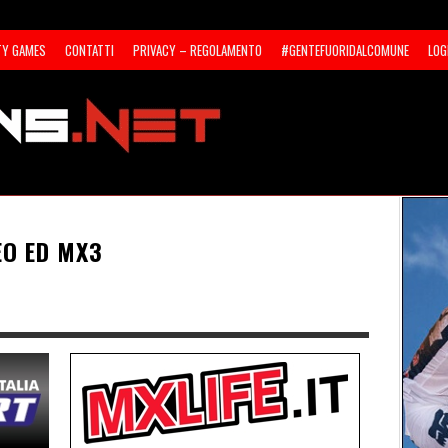
TY GAMES
CONTATTI
PRIVACY – REGOLAMENTO
#GENTEFUORIDALCOMUNE
LOG
EO ED MX3