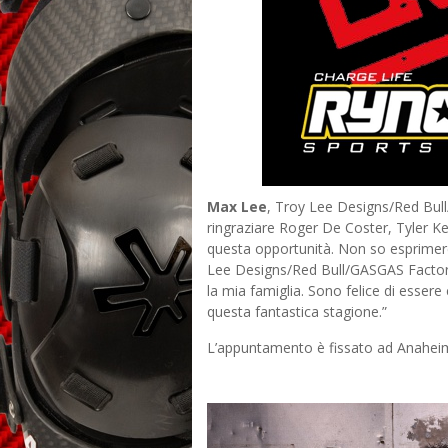
Max Lee
, Troy Lee Designs/Red Bu
ringraziare Roger De Coster, Tyler K
questa opportunità. Non so esprimere 
Lee Designs/Red Bull/GASGAS Factory
la mia famiglia. Sono felice di essere
questa fantastica stagione.”
L’appuntamento è fissato ad Anahei