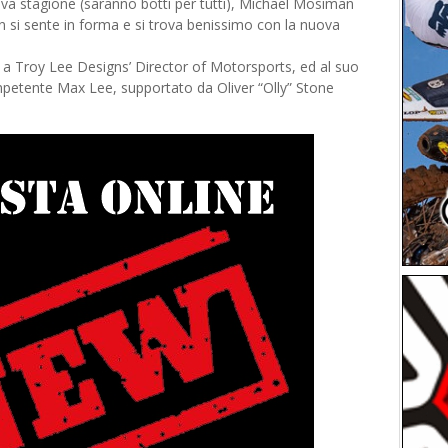
uova stagione (saranno botti per tutti), Michael Mosiman
wn si sente in forma e si trova benissimo con la nuova
 Troy Lee Designs’ Director of Motorsports, ed al suo
petente Max Lee, supportato da Oliver “Olly” Stone