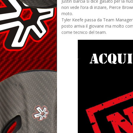
Justin Barcia si dice gasato per la n
non vede l’ora di inziare, Pierce Bro
moto.
Tyler Keefe passa da Team Manager a
posto arriva il giovane ma molto com
come tecnico del team.