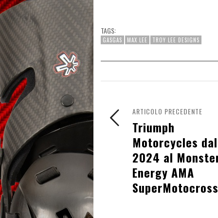
TAGS:
GASGAS
MAX LEE
TROY LEE DESIGNS
ARTICOLO PRECEDENTE
Triumph
Motorcycles dal
2024 al Monste
Energy AMA
SuperMotocros