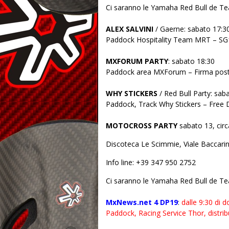
Ci saranno le Yamaha Red Bull de Te
ALEX SALVINI
/ Gaerne: sabato 17:3
Paddock Hospitality Team MRT – S
MXFORUM PARTY
: sabato 18:30
Paddock area MXForum – Firma poste
WHY STICKERS
/ Red Bull Party: sab
Paddock, Track Why Stickers – Free Dr
MOTOCROSS PARTY
sabato 13, circ
Discoteca Le Scimmie, Viale Baccari
Info line: +39 347 950 2752
Ci saranno le Yamaha Red Bull de Te
MxNews.net 4 DP19
:
dalle 9:30 di 
Paddock, Racing Service Thor, distrib