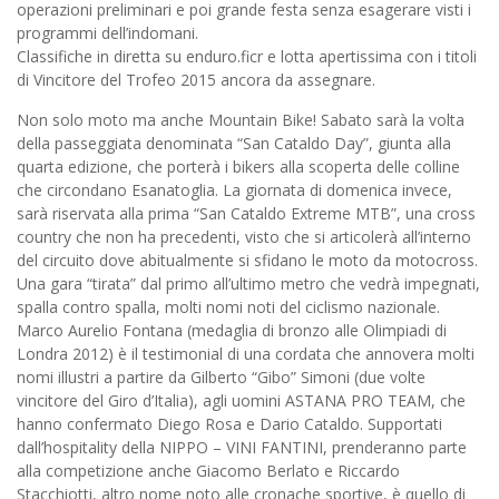
operazioni preliminari e poi grande festa senza esagerare visti i
programmi dell’indomani.
Classifiche in diretta su enduro.ficr e lotta apertissima con i titoli
di Vincitore del Trofeo 2015 ancora da assegnare.
Non solo moto ma anche Mountain Bike! Sabato sarà la volta
della passeggiata denominata “San Cataldo Day”, giunta alla
quarta edizione, che porterà i bikers alla scoperta delle colline
che circondano Esanatoglia. La giornata di domenica invece,
sarà riservata alla prima “San Cataldo Extreme MTB”, una cross
country che non ha precedenti, visto che si articolerà all’interno
del circuito dove abitualmente si sfidano le moto da motocross.
Una gara “tirata” dal primo all’ultimo metro che vedrà impegnati,
spalla contro spalla, molti nomi noti del ciclismo nazionale.
Marco Aurelio Fontana (medaglia di bronzo alle Olimpiadi di
Londra 2012) è il testimonial di una cordata che annovera molti
nomi illustri a partire da Gilberto “Gibo” Simoni (due volte
vincitore del Giro d’Italia), agli uomini ASTANA PRO TEAM, che
hanno confermato Diego Rosa e Dario Cataldo. Supportati
dall’hospitality della NIPPO – VINI FANTINI, prenderanno parte
alla competizione anche Giacomo Berlato e Riccardo
Stacchiotti, altro nome noto alle cronache sportive, è quello di