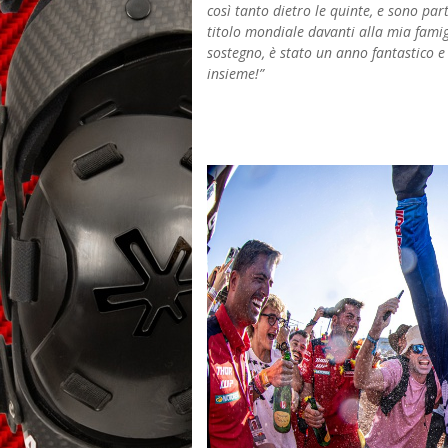
così tanto dietro le quinte, e sono pa
titolo mondiale davanti alla mia famigli
sostegno, è stato un anno fantastico e
insieme!”