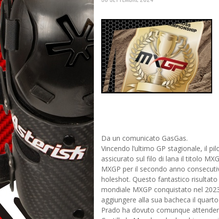
Da un comunicato GasGas.
Vincendo l’ultimo GP stagionale, il p
assicurato sul filo di lana il titol
MXGP per il secondo anno consecutivo,
holeshot. Questo fantastico risultato 
mondiale MXGP conquistato nel 2023,
aggiungere alla sua bacheca il quart
Prado ha dovuto comunque attendere 