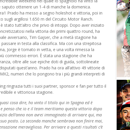
incredibile weekend nel quale lo spagnolo ha vinto la
e saputo ottenere un 1-4 di manche la domenica.
ra1 Prado ha messo a segno holeshot e vittoria, poi in
 sugli argillosi 1.650 m del Circuito Motor Ranch.
 è stato tutt’altro che privo di intoppi. Dopo aver iniziato
cretizzatosi nella vittoria dei primi quattro round, ha
cipale avversario, Tim Gajser, che a metà stagione ha
 passare in testa alla classifica. Ma con una strepitosa
na, Jorge è tornato in vetta, e una volta rimessa la
più commesso errori. È stata una stagione che ha
ranza, oltre alle sue epiche doti di guida, sottolineate
disputati quest’anno. Prado ha ora all’attivo 49 vittorie di
MX2, numeri che lo pongono tra i più grandi interpreti di
 ringrazia tutti i suoi partner, sponsor e fan per tutto il
edibile e vittoriosa stagione.
uasi cosa dire, ho vinto il titolo qui in Spagna ed è
 e penso che io e il team meritiamo questa vittoria dopo
inizio dell’anno non avrei immaginato di arrivare qui, ma
l suo posto. La seconda manche sembrava non finire mai,
nsazione meravigliosa. Per arrivare a questi risultati c’è