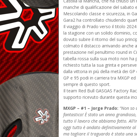
Castilla la Mancha, che ha chiuso un 
manche di qualificazione del sabato 
Mescolando classe e sicurezza, in Ga
Gara2 ha controllato chiudendo quarto
Il viaggio di Prado verso il titolo 2024
la stagione con un solido dominio, con
dovuto subire il ritorno del suo prin
colmato il distacco arrivando anche a
prestazione nel penultimo round in Ci
tabella rossa sulla sua moto non ha 
richiesto tutta la sua grinta e perseve
dalla vittoria in più della metà dei GP 
GP e 95 podi in carriera tra MXGP ed 
sempre di questo sport.
Il team Red Bull GASGAS Factory Racing
supporto ricevuto durante questa incr
MXGP – #1 – Jorge Prado:
“Non so q
fantastico! È stato un anno grandioso,
tutto il lavoro che abbiamo fatto. All’
oggi tutto è andato definitivamente a
ma tagliare il traguardo è stata una se