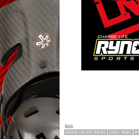
TAGS:
GASGAS FACTORY RACING
JORGE PRADO
M