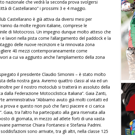
to nazionale che vedrà la seconda prova svolgersi
tà di Castellarano” i prossimi 3 e 4 maggio.
ub Castellarano
è già attiva da diversi mesi per
erranno da molte regioni italiane, comprese le
minile di Motocross. Un impegno dunque molto atteso che
e e lavori nella pista come l’allargamento del paddock e la
ntaggio delle nuove recinzioni e la rinnovata zona
ccogliere 40 mezzi contemporaneamente come
avori a cui va aggiunto anche l’ampliamento della zona
spiegato il presidente Claudio Simonini – è stato molto
vista della nostra gara. Avremo quattro classi al via ed un
oltre per il nostro motoclub si tratterà in assoluto della
ta dalla Federazione Motociclistica Italiana”.
Gaia Zanti,
rte amministrativa “Abbiamo avuto già molti contatti ed
rima prova e questo non può che farci piacere e ci carica
Gaia, tra l’altro ha partecipato alla gara riservata alla
sto di giornata, in mezzo ad atlete forti di una vasta
ovane parmense Chiara Fontanesi e Stefania Padrini.
oddisfazioni sono arrivate, tra gli altri, nella classe 125