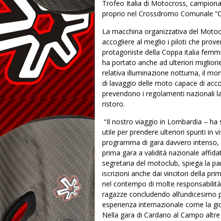
Trofeo Italia di Motocross, campiona
proprio nel Crossdromo Comunale “Cit
La macchina organizzativa del
Motocl
accogliere al meglio i piloti che prov
protagoniste della Coppa italia fem
ha portato anche ad ulteriori migliori
relativa illuminazione notturna, il mo
di
lavaggio delle moto capace di a
prevendono i regolamenti nazionali l
ristoro.
“Il nostro viaggio in Lombardia – ha 
utile per prendere ulteriori spunti in 
programma di gara davvero intenso, in
prima gara a validità nazionale affida
segretaria del motoclub, spiega la pa
iscrizioni anche dai vincitori della p
nel contempo di molte responsabilità”. 
ragazze concludendo all’undicesimo po
esperienza internazionale come la gi
Nella gara di Cardano al Campo altre s