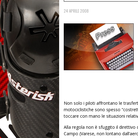
24 APRILE 2008
Non solo i piloti affrontano le trasfe
motociclistiche sono spesso “costret
toccare con mano le situazioni relativ
Alla regola non è sfuggito il direttivo
Campo (Varese, non lontano dall’aero