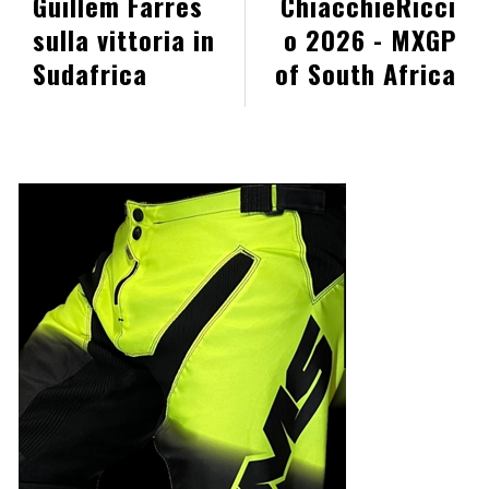
Guillem Farres
ChiacchieRicci
sulla vittoria in
o 2026 - MXGP
Sudafrica
of South Africa