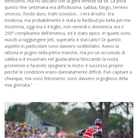
benissimo, ma ho lasciato che la gara venisse da sé. La pista
questo fine settimana era difficilissima: sabbia, fango, terreno
smosso, fondo duro, tratti scivolosi… c’era di tutto. Era
insidiosa, ma probabilmente è stata la RedBud più bella per me.
Insomma, oggi era il 4 luglio, non venerdì o domenica: era il
250° compleanno dell’America, ed è stato epico. In quanti sono
riusciti a raggiungere Jett, superarlo e staccarlo? Di questo
aspetto in particolare sono davvero soddisfatto. Avevo la
vittoria in pugno nella prima manche, ma poi un accumulo di
sabbia si è incastrato nel guidacatena bloccando la ruota
posteriore e facendo spegnere la moto; è successo proprio
perché le condizioni erano dannatamente difficili. Può capitare a
chiunque, ma sono felicissimo: sono davvero orgoglioso della
mia giornata.”