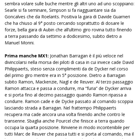
sembra volare sulle buche mentre gli altri uno ad uno scoppiano:
Searle si fa seminare, Simpson si fa riagguantare sia da
Goncalves che da Roelants. Positiva la gara di Davide Guarneri
che ha chiuso al 9° posto cercando soprattutto di dosare le
forze, bella gara di Aubin che all’ultimo giro rovina tutto finendo
a terra passando da settimo a dodicesimo, subito dietro a
Manuel Monni.
Prima manche MX1:
Jonathan Barragan è il più veloce nel
divincolarsi nella morsa dei piloti di casa in cui invece cade David
Philippaerts, steso senza complimenti da de Dycker nel corso
del primo giro mentre era in 5° posizione. Dietro a Barragan
subito Ramon, Mackenzie, Nagl e de Reuver. Al terzo passaggio
Ramon attacca e passa a condurre, ma “furia” de Dycker arriva
e si porta fino al decimo passaggio quando Ramon ripassa a
condurre. Ramon cade e de Dycke passato al comando scoppia
lasciando strada a Barragan. Nel frattempo Philippaerts
recupera ma cade ancora una volta finendo anche contro le
transenne. Sbaglia anche Pourcel che finisce a terra quando
occupa la quarta posizione. Rinviene in modo incontenibile per
tutti Marc de Reuver che passa tutti e si porta al comando, ma il