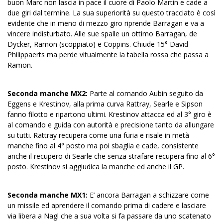
buon Marc non lascia in pace il cuore di Paolo Martin e cade a
due giri dal termine. La sua superiorità su questo tracciato è così
evidente che in meno di mezzo giro riprende Barragan e va a
vincere indisturbato. Alle sue spalle un ottimo Barragan, de
Dycker, Ramon (scoppiato) e Coppins. Chiude 15° David
Philippaerts ma perde vitualmente la tabella rossa che passa a
Ramon.
Seconda manche MX2:
Parte al comando Aubin seguito da
Eggens e Krestinov, alla prima curva Rattray, Searle e Sipson
fanno filotto e ripartono ultimi. Krestinov attacca ed al 3° giro è
al comando e guida con autorità e precisione tanto da allungare
su tutti. Rattray recupera come una furia e risale in metà
manche fino al 4° posto ma poi sbaglia e cade, consistente
anche il recupero di Searle che senza strafare recupera fino al 6°
posto. Krestinov si aggiudica la manche ed anche il GP.
Seconda manche MX1:
E’ ancora Barragan a schizzare come
un missile ed aprendere il comando prima di cadere e lasciare
via libera a Nagl che a sua volta si fa passare da uno scatenato