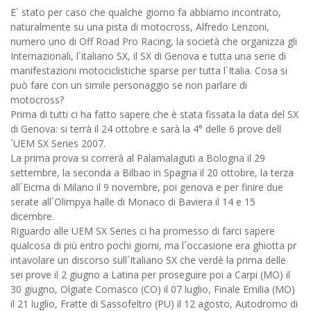
E´ stato per caso che qualche giorno fa abbiamo incontrato,
naturalmente su una pista di motocross, Alfredo Lenzoni,
numero uno di Off Road Pro Racing, la società che organizza gli
Internazionali, l´italiano SX, il SX di Genova e tutta una serie di
manifestazioni motociclistiche sparse per tutta l´Italia. Cosa si
può fare con un simile personaggio se non parlare di
motocross?
Prima di tutti ci ha fatto sapere che è stata fissata la data del SX
di Genova: si terrà il 24 ottobre e sarà la 4° delle 6 prove dell
´UEM SX Series 2007.
La prima prova si correrà al Palamalaguti a Bologna il 29
settembre, la seconda a Bilbao in Spagna il 20 ottobre, la terza
all´Eicma di Milano il 9 novembre, poi genova e per finire due
serate all´Olimpya halle di Monaco di Baviera il 14 e 15
dicembre.
Riguardo alle UEM SX Series ci ha promesso di farci sapere
qualcosa di più entro pochi giorni, ma l´occasione era ghiotta pr
intavolare un discorso sull´Italiano SX che verdè la prima delle
sei prove il 2 giugno a Latina per proseguire poi a Carpi (MO) il
30 giugno, Olgiate Comasco (CO) il 07 luglio, Finale Emilia (MO)
il 21 luglio, Fratte di Sassofeltro (PU) il 12 agosto, Autodromo di