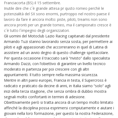
Franciacorta (BS) il 15 settembre.
Inutile dire che c´è grande attesa pr qusto rorneo perchè le
potenzialità del SX sono enormi, purtroppo nel nostro paese il
lavoro da fare è ancora molto: piste, piloti, treams non sono
ancora pronti per un grande torneo, ma il campionato cresce è
c´è tutto l´impegno degli organizzatori.
Gli uomini del Motoclub Lazio Racing capitanati dal presidente
Armando Tuzi stanno lavorando senza sosta, per permettere ai
piloti e agli appassionati che accorreranno in quel di Latina di
assistere ad un avvio degno di questo challenge spettacolare.
Per questa occasione il tracciato sarà “rivisto” dallo specialista
Armando Dazzi, con l’obiettivo di garantire un livello tecnico
moderato in partenza per poi crescere con gli altri
appuntamenti. Il tutto sempre nella massima sicurezza.
Mentre in altri paesi europei, Francia in testa, il Supercross è
radicato e praticato da decine di anni, in Italia siamo “solo” agli
inizi della terza stagione, che senza ombra di dubbio mostra
segnali molto confortanti in termini di adesione.
Obiettivamente però si tratta ancora di un tempo molto limitato
affinché la disciplina possa esprimersi compiutamente e aiutare i
giovani nella loro formazione, per questo la nostra Federazione,