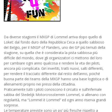
Da diverse stagiorni il MXGP di Lommel arriva dopo quello di
Loket: dal fondo duro della Repubblica Ceca a quello sabbioso
del Belgio, per il MXGP of Flanders, uno dei GP più temuti della
stagione, su quella che è considerata la pista sabbiosa più
difficile del mondo, dove gli organizzatori ci mettono del loro
per cambiare ogni anno qualcosa e rendere la vita dei piloti,
ancora più complicata. Giri invertiti, tratti nuovi, salti differenti,
per rendere il tracciato differente dal resto dell’anno, poiché
buona parte dei teams della MXGP hanno una base logistica o di
allenamenti proprio nei pressi della cittadina.
Praticamente tutti i piloti conoscono il circuito e sull’infernale
sabbia del Stedelijk Motorcrossterrein Lommel, si allenano con
regolarità, ma “Lommel è Lommel” ed ogni anno riserva grandi
sorprese.
Le temperature previste sono un po’ più fresche rispetto a