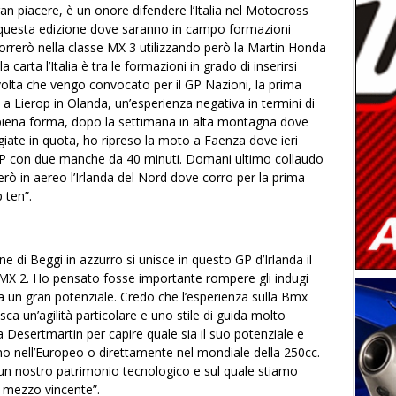
n piacere, è un onore difendere l’Italia nel Motocross
n questa edizione dove saranno in campo formazioni
 Correrò nella classe MX 3 utilizzando però
la Martin Honda
carta l’Italia è tra le formazioni in grado di inserirsi
a volta che vengo convocato per il GP Nazioni, la prima
 a Lierop in Olanda, un’esperienza negativa in termini di
in piena forma, dopo la settimana in alta montagna dove
iate in quota, ho ripreso la moto a Faenza dove ieri
GP con due manche da 40 minuti. Domani ultimo collaudo
erò in aereo l’Irlanda del Nord dove corro per la prima
p ten”.
e di Beggi in azzurro si unisce in questo GP d’Irlanda il
e MX 2. Ho pensato fosse importante rompere gli indugi
a un gran potenziale. Credo che l’esperienza sulla Bmx
a un’agilità particolare e uno stile di guida molto
a Desertmartin per capire quale sia il suo potenziale e
no nell’Europeo o direttamente nel mondiale della 250cc.
 un nostro patrimonio tecnologico e sul quale stiamo
 mezzo vincente”.