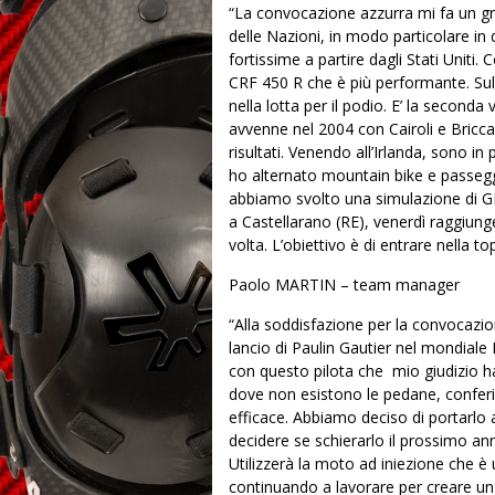
“La convocazione azzurra mi fa un gra
delle Nazioni, in modo particolare i
fortissime a partire dagli Stati Uniti.
CRF 450 R che è più performante. Sulla 
nella lotta per il podio. E’ la second
avvenne nel 2004 con Cairoli e Bricca
risultati. Venendo all’Irlanda, sono 
ho alternato mountain bike e passegg
abbiamo svolto una simulazione di 
a Castellarano (RE), venerdì raggiung
volta. L’obiettivo è di entrare nella to
Paolo MARTIN – team manager
“Alla soddisfazione per la convocazion
lancio di Paulin Gautier nel mondial
con questo pilota che
mio giudizio h
dove non esistono le pedane, conferisc
efficace. Abbiamo deciso di portarlo 
decidere se schierarlo il prossimo an
Utilizzerà la moto ad iniezione che è
continuando a lavorare per creare un