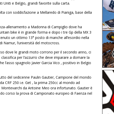
ti Uniti e Belgio, grandi favorite sulla carta.
colta con soddisfazione a Mellaredo di Pianiga, base della
acanza-allenamento a Madonna di Campiglio dove ha
untain bike è in grande forma e dopo i tre Gp della MX 3
ottenuto un ottimo 13° posto di manche all’esordio nella
di Namur, l’università del motocross.
oso dove le grandi moto corrono per il secondo anno, ci
n classifica per l’azzurro che deve imparare a domare la
he l’asso spagnolo Javier Garcia Vico , positivo in Belgio
butto del sedicenne Paulin Gautier, Campione del mondo
nda CRF 250 i.e. Get , la prima 250cc al mondo ad
 a Montevarchi da Antoine Meo ora infortunato. Gautier è
endo corso la prova di Campionato europeo di Faenza nel