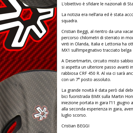
L’obiettivo è sfidare le nazionali di Sta
La notizia era nell’aria ed è stata ac
squadra.
Cristian Beggi, al rientro da una v
percorso chilometri di sterrato in mo
vinti in Olanda, Italia e Lettonia ha 
MX1 sull’impegnativo tracciato belga 
A Desertmartin, circuito misto sabbi
si aspetta un ulteriore passo avanti i
rabbiosa CRF 450 R. Al via ci sarà anc
con un 7° posto assoluto.
La grande novità è data però dal de
bici fuoristrada BMX sulla Martin Ho
iniezione portata in gara l’11 giugno
alla seconda esperienza in gara, av
luglio scorso.
Cristian BEGGI