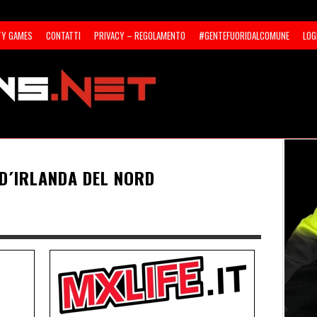
TY GAMES
CONTATTI
PRIVACY – REGOLAMENTO
#GENTEFUORIDALCOMUNE
LOG
 D´IRLANDA DEL NORD