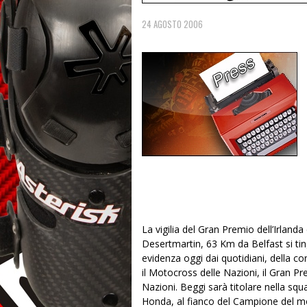
24 AGOSTO 2006
La vigilia del Gran Premio dell’Irla
Desertmartin,
63 Km
da Belfast si ti
evidenza oggi dai quotidiani, della co
il Motocross delle Nazioni, il Gran Pr
Nazioni. Beggi sarà titolare nella squ
Honda, al fianco del Campione del mo