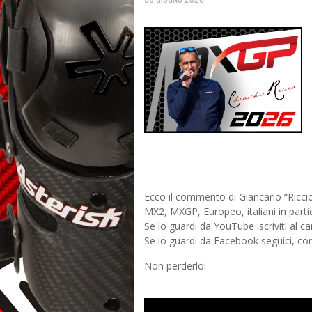
Ecco il commento di Giancarlo “Riccio
MX2, MXGP, Europeo, italiani in partic
Se lo guardi da YouTube iscriviti al c
Se lo guardi da Facebook seguici, co
Non perderlo!