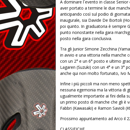
A dominare l´evento in classe Senio
aver portato a termine le due manche
anticipando così sul podio di giornat
inaugurale, sia Davide De Bortoli (Ho
poi quinto. In graduatoria è sempre G
punto nonostante nella gara marchigi
posto nella gara conclusiva.
Tra gli Junior Simone Zecchina (Yamah
in avvio e una vittoria nella manche
con un 2° e un 6° posto e ultimo gradi
Lagaren (Suzuki) con un 4° e un 3° po
anche qui non molto fortunato, Ivo M
Infine i più piccoli ma non meno spett
nessuna egemonia ma la vittoria di g
ugualmente importante ai fini della s
un primo posto di manche che gli è v
Fabbri (Kawasaki) e Ramon Savioli (K
Prossimo appuntamento ad Arco il 22 l
CLASSIFICHE