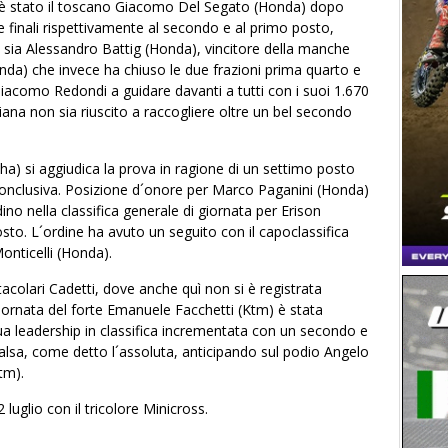
r è stato il toscano Giacomo Del Segato (Honda) dopo
 finali rispettivamente al secondo e al primo posto,
a sia Alessandro Battig (Honda), vincitore della manche
nda) che invece ha chiuso le due frazioni prima quarto e
iacomo Redondi a guidare davanti a tutti con i suoi 1.670
ana non sia riuscito a raccogliere oltre un bel secondo
a) si aggiudica la prova in ragione di un settimo posto
 conclusiva. Posizione d´onore per Marco Paganini (Honda)
no nella classifica generale di giornata per Erison
sto. L´ordine ha avuto un seguito con il capoclassifica
onticelli (Honda).
acolari Cadetti, dove anche quì non si è registrata
iornata del forte Emanuele Facchetti (Ktm) è stata
ua leadership in classifica incrementata con un secondo e
alsa, come detto l´assoluta, anticipando sul podio Angelo
tm).
uglio con il tricolore Minicross.