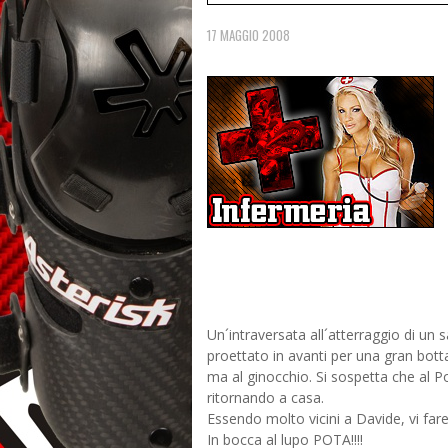
17 MAGGIO 2008
Un´intraversata all´atterraggio di un
proettato in avanti per una gran bott
ma al ginocchio. Si sospetta che al Po
ritornando a casa.
Essendo molto vicini a Davide, vi fare
In bocca al lupo POTA!!!!