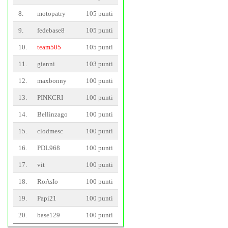
8.
motopatry
105 punti
9.
fedebase8
105 punti
10.
team505
105 punti
11.
gianni
103 punti
12.
maxbonny
100 punti
13.
PINKCRI
100 punti
14.
Bellinzago
100 punti
15.
clodmesc
100 punti
16.
PDL968
100 punti
17.
vit
100 punti
18.
RoAsIo
100 punti
19.
Papi21
100 punti
20.
base129
100 punti