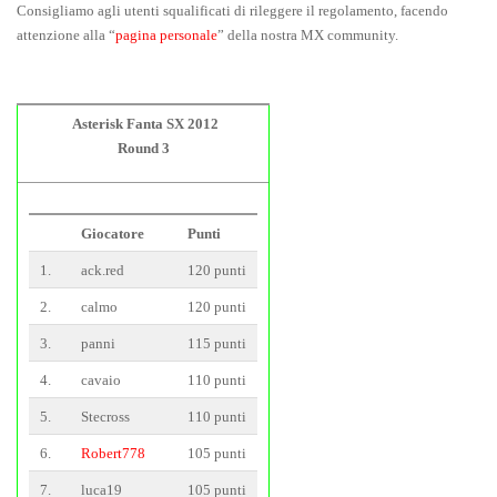
Consigliamo agli utenti squalificati di rileggere il regolamento, facendo
attenzione alla “
pagina personale
” della nostra MX community.
Asterisk Fanta SX 2012
Round 3
Giocatore
Punti
1.
ack.red
120 punti
2.
calmo
120 punti
3.
panni
115 punti
4.
cavaio
110 punti
5.
Stecross
110 punti
6.
Robert778
105 punti
7.
luca19
105 punti