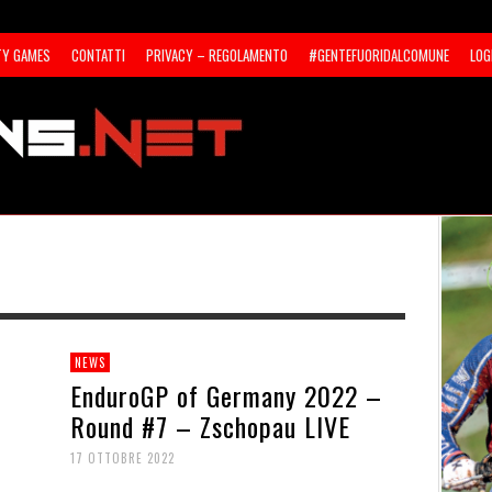
TY GAMES
CONTATTI
PRIVACY – REGOLAMENTO
#GENTEFUORIDALCOMUNE
LOG
NEWS
EnduroGP of Germany 2022 –
Round #7 – Zschopau LIVE
17 OTTOBRE 2022