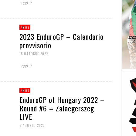
Leggi
NEWS
2023 EnduroGP – Calendario
provvisorio
15 OTTOBRE 2022
Leggi
NEWS
EnduroGP of Hungary 2022 –
Round #6 – Zalaegerszeg
LIVE
6 AGOSTO 2022